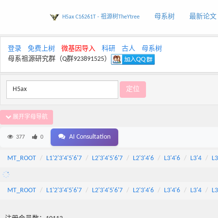
母系树
最新论文
H5ax C16261T - 祖源树TheYtree
登录
免费上树
微基因导入
科研
古人
母系树
母系祖源研究群（Q群923891525）
展开字母导航
AI Consultation
377
0
MT_ROOT
L1'2'3'4'5'6'7
L2'3'4'5'6'7
L2'3'4'6
L3'4'6
L3'4
L3
MT_ROOT
L1'2'3'4'5'6'7
L2'3'4'5'6'7
L2'3'4'6
L3'4'6
L3'4
L3