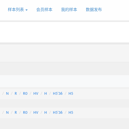
样本列表
会员样本
我的样本
数据发布
N
R
R0
HV
H
H5'36
H5
N
R
R0
HV
H
H5'36
H5