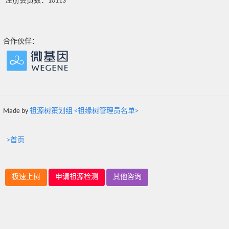
注册会员数：10113
合作伙伴：
Made by
祖源树策划组 <祖缘树管理员名单>
>首页
极速上树
申请祖源检测
其他咨询