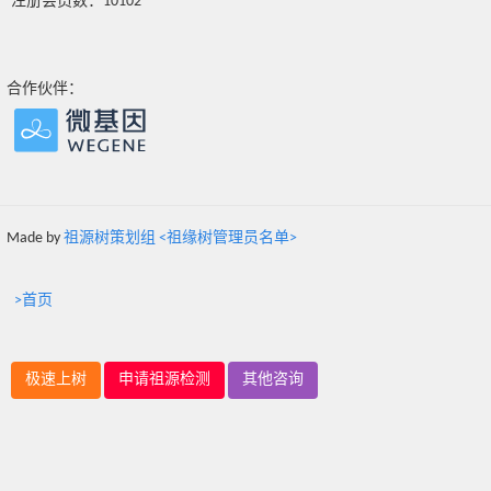
注册会员数：10102
合作伙伴：
Made by
祖源树策划组 <祖缘树管理员名单>
>首页
极速上树
申请祖源检测
其他咨询