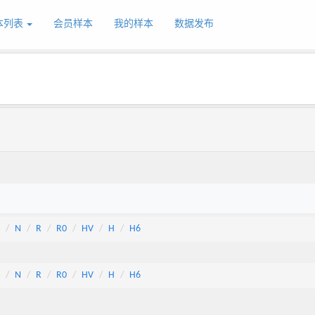
本列表
会员样本
我的样本
数据发布
N
R
R0
HV
H
H6
N
R
R0
HV
H
H6