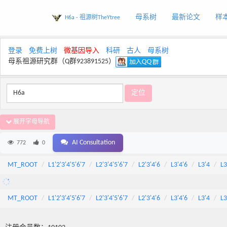
母系树
最新论文
样
H6a - 祖源树TheYtree
登录
免费上树
微基因导入
科研
古人
母系树
母系祖源研究群（Q群923891525）
展开字母导航
AI Consultation
772
0
MT_ROOT
L1'2'3'4'5'6'7
L2'3'4'5'6'7
L2'3'4'6
L3'4'6
L3'4
L3
MT_ROOT
L1'2'3'4'5'6'7
L2'3'4'5'6'7
L2'3'4'6
L3'4'6
L3'4
L3