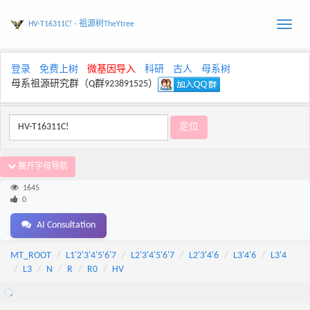
HV-T16311C! - 祖源树TheYtree
Toggle
naviga
登录
免费上树
微基因导入
科研
古人
母系树
母系祖源研究群（Q群923891525）
展开字母导航
1645
0
AI Consultation
MT_ROOT
L1'2'3'4'5'6'7
L2'3'4'5'6'7
L2'3'4'6
L3'4'6
L3'4
L3
N
R
R0
HV