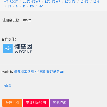
MT_ROOT
L1'2'3'4'5'6'7
L2'3'4'5'6'7
L2'3'4'6
L3'4'6
L3'4
L3
N
R
R0
HV
注册会员数：10102
合作伙伴：
Made by
祖源树策划组 <祖缘树管理员名单>
>首页
极速上树
申请祖源检测
其他咨询