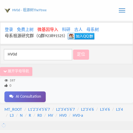
HV0d - 祖源树TheYtree
Toggle
naviga
登录
免费上树
微基因导入
科研
古人
母系树
母系祖源研究群（Q群923891525）
展开字母导航
597
0
AI Consultation
MT_ROOT
L1'2'3'4'5'6'7
L2'3'4'5'6'7
L2'3'4'6
L3'4'6
L3'4
L3
N
R
R0
HV
HV0
HV0-a