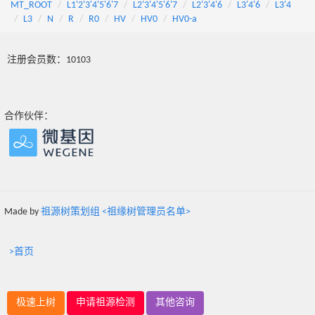
MT_ROOT
L1'2'3'4'5'6'7
L2'3'4'5'6'7
L2'3'4'6
L3'4'6
L3'4
L3
N
R
R0
HV
HV0
HV0-a
注册会员数：10103
合作伙伴：
Made by
祖源树策划组 <祖缘树管理员名单>
>首页
极速上树
申请祖源检测
其他咨询