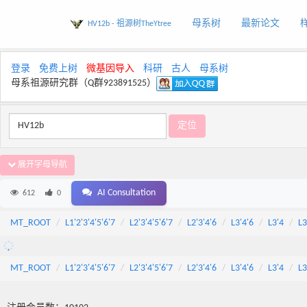
母系树
最新论文
HV12b - 祖源树TheYtree
登录
免费上树
微基因导入
科研
古人
母系树
母系祖源研究群（Q群923891525）
展开字母导航
AI Consultation
612
0
MT_ROOT
L1'2'3'4'5'6'7
L2'3'4'5'6'7
L2'3'4'6
L3'4'6
L3'4
L3
MT_ROOT
L1'2'3'4'5'6'7
L2'3'4'5'6'7
L2'3'4'6
L3'4'6
L3'4
L3