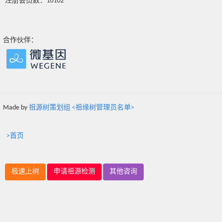
注册会员数：10102
合作伙伴：
Made by
祖源树策划组 <祖缘树管理员名单>
>首页
极速上树
申请祖源检测
其他咨询