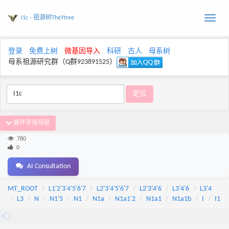
I1c - 祖源树TheYtree
Toggle
naviga
登录
免费上树
微基因导入
科研
古人
母系树
母系祖源研究群（Q群923891525）
展开字母导航
780
0
AI Consultation
MT_ROOT
L1'2'3'4'5'6'7
L2'3'4'5'6'7
L2'3'4'6
L3'4'6
L3'4
L3
N
N1'5
N1
N1a
N1a1'2
N1a1
N1a1b
I
I1