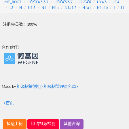
MT_ROOT
L1'2'3'4'5'6'7
L2'3'4'5'6'7
L2'3'4'6
L3'4'6
L3'4
L3
N
N1'5
N1
N1a
N1a1'2
N1a1
N1a1b
I
I1
注册会员数：10096
合作伙伴：
Made by
祖源树策划组 <祖缘树管理员名单>
>首页
极速上树
申请祖源检测
其他咨询