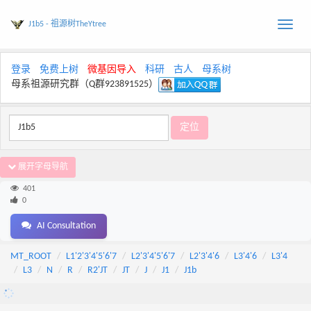
J1b5 - 祖源树TheYtree
Toggle
naviga
登录
免费上树
微基因导入
科研
古人
母系树
母系祖源研究群（Q群923891525）
展开字母导航
401
0
AI Consultation
MT_ROOT
L1'2'3'4'5'6'7
L2'3'4'5'6'7
L2'3'4'6
L3'4'6
L3'4
L3
N
R
R2'JT
JT
J
J1
J1b