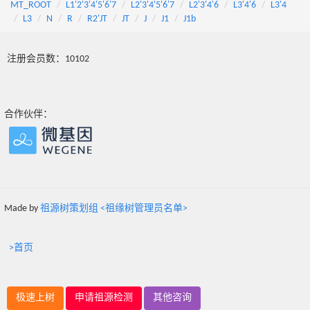
MT_ROOT
L1'2'3'4'5'6'7
L2'3'4'5'6'7
L2'3'4'6
L3'4'6
L3'4
L3
N
R
R2'JT
JT
J
J1
J1b
注册会员数：10102
合作伙伴：
Made by
祖源树策划组 <祖缘树管理员名单>
>首页
极速上树
申请祖源检测
其他咨询