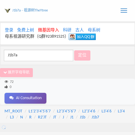
J1b7a - 祖源树TheYtree
Toggle
naviga
登录
免费上树
微基因导入
科研
古人
母系树
母系祖源研究群（Q群923891525）
展开字母导航
72
0
AI Consultation
MT_ROOT
L1'2'3'4'5'6'7
L2'3'4'5'6'7
L2'3'4'6
L3'4'6
L3'4
L3
N
R
R2'JT
JT
J
J1
J1b
J1b7