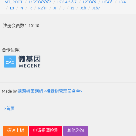
MT_ROOT
L1'2'3'4'5'6'7
L2'3'4'5'6'7
L2'3'4'6
L3'4'6
L3'4
L3
N
R
R2'JT
JT
J
J1
J1b
J1b7
注册会员数：10110
合作伙伴：
Made by
祖源树策划组 <祖缘树管理员名单>
>首页
极速上树
申请祖源检测
其他咨询