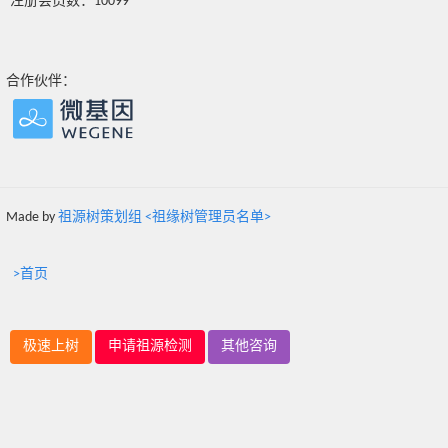
注册会员数：10099
合作伙伴：
Made by
祖源树策划组 <祖缘树管理员名单>
>首页
极速上树
申请祖源检测
其他咨询