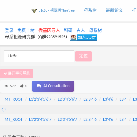
母系树
最新论文
样
J1c5c - 祖源树TheYtree
登录
免费上树
微基因导入
科研
古人
母系树
母系祖源研究群（Q群923891525）
展开字母导航
AI Consultation
579
0
MT_ROOT
L1'2'3'4'5'6'7
L2'3'4'5'6'7
L2'3'4'6
L3'4'6
L3'4
L3
MT_ROOT
L1'2'3'4'5'6'7
L2'3'4'5'6'7
L2'3'4'6
L3'4'6
L3'4
L3