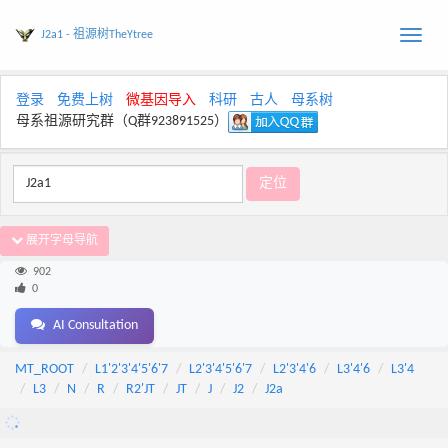
J2a1 - 祖源树TheYtree
Toggle
naviga
登录
免费上树
微基因导入
科研
古人
母系树
母系祖源研究群（Q群923891525）
展开字母导航
902
0
AI Consultation
MT_ROOT
L1'2'3'4'5'6'7
L2'3'4'5'6'7
L2'3'4'6
L3'4'6
L3'4
L3
N
R
R2'JT
JT
J
J2
J2a