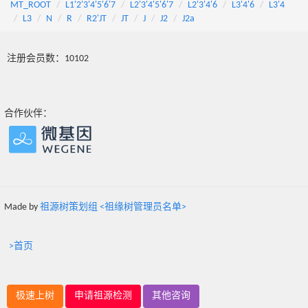
MT_ROOT
L1'2'3'4'5'6'7
L2'3'4'5'6'7
L2'3'4'6
L3'4'6
L3'4
L3
N
R
R2'JT
JT
J
J2
J2a
注册会员数：10102
合作伙伴：
Made by
祖源树策划组 <祖缘树管理员名单>
>首页
极速上树
申请祖源检测
其他咨询