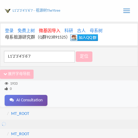
L1'2'3'4'5'6'7 - 祖源树TheYtree
Toggle
naviga
登录
免费上树
微基因导入
科研
古人
母系树
母系祖源研究群（Q群923891525）
展开字母导航
1933
0
AI Consultation
MT_ROOT
MT_ROOT