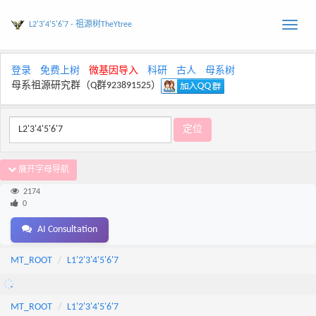
L2'3'4'5'6'7 - 祖源树TheYtree
Toggle
naviga
登录
免费上树
微基因导入
科研
古人
母系树
母系祖源研究群（Q群923891525）
展开字母导航
2174
0
AI Consultation
MT_ROOT
L1'2'3'4'5'6'7
MT_ROOT
L1'2'3'4'5'6'7