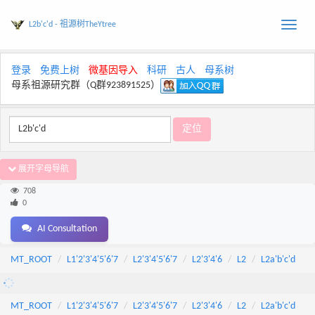
L2b'c'd - 祖源树TheYtree
Toggle
naviga
登录
免费上树
微基因导入
科研
古人
母系树
母系祖源研究群（Q群923891525）
展开字母导航
708
0
AI Consultation
MT_ROOT
L1'2'3'4'5'6'7
L2'3'4'5'6'7
L2'3'4'6
L2
L2a'b'c'd
MT_ROOT
L1'2'3'4'5'6'7
L2'3'4'5'6'7
L2'3'4'6
L2
L2a'b'c'd