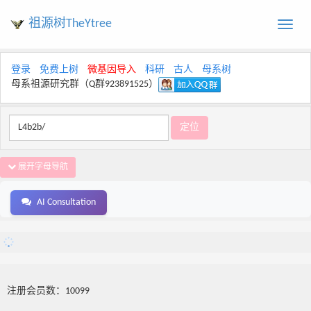
祖源树TheYtree
Toggle
naviga
登录
免费上树
微基因导入
科研
古人
母系树
母系祖源研究群（Q群923891525）
展开字母导航
AI Consultation
注册会员数：10099