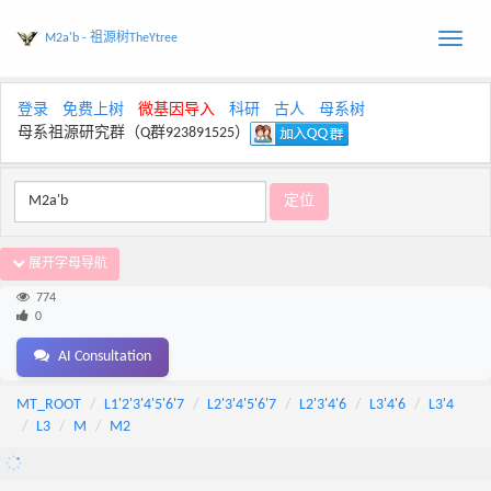
M2a'b - 祖源树TheYtree
Toggle
naviga
登录
免费上树
微基因导入
科研
古人
母系树
母系祖源研究群（Q群923891525）
展开字母导航
774
0
AI Consultation
MT_ROOT
L1'2'3'4'5'6'7
L2'3'4'5'6'7
L2'3'4'6
L3'4'6
L3'4
L3
M
M2