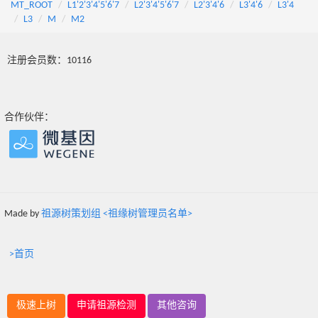
MT_ROOT
L1'2'3'4'5'6'7
L2'3'4'5'6'7
L2'3'4'6
L3'4'6
L3'4
L3
M
M2
注册会员数：10116
合作伙伴：
Made by
祖源树策划组 <祖缘树管理员名单>
>首页
极速上树
申请祖源检测
其他咨询