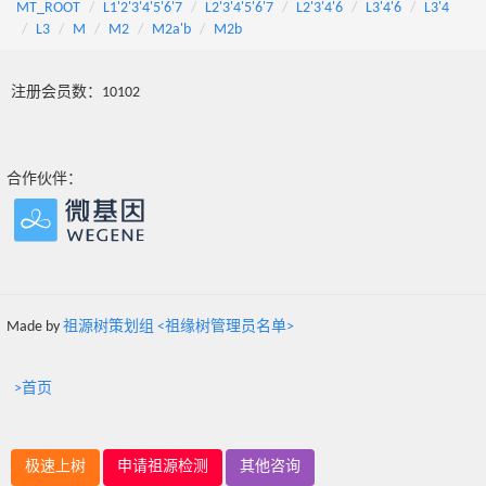
MT_ROOT
L1'2'3'4'5'6'7
L2'3'4'5'6'7
L2'3'4'6
L3'4'6
L3'4
L3
M
M2
M2a'b
M2b
注册会员数：10102
合作伙伴：
Made by
祖源树策划组 <祖缘树管理员名单>
>首页
极速上树
申请祖源检测
其他咨询