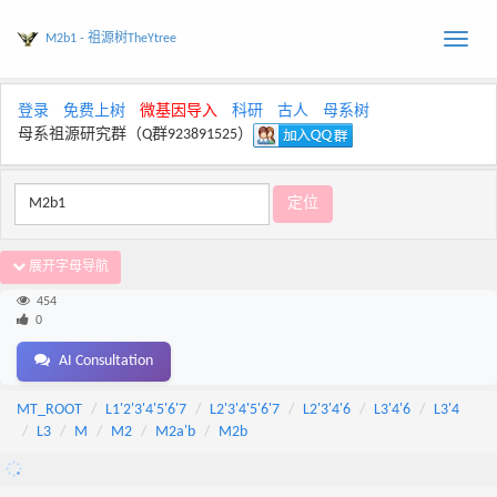
M2b1 - 祖源树TheYtree
Toggle
naviga
登录
免费上树
微基因导入
科研
古人
母系树
母系祖源研究群（Q群923891525）
展开字母导航
454
0
AI Consultation
MT_ROOT
L1'2'3'4'5'6'7
L2'3'4'5'6'7
L2'3'4'6
L3'4'6
L3'4
L3
M
M2
M2a'b
M2b