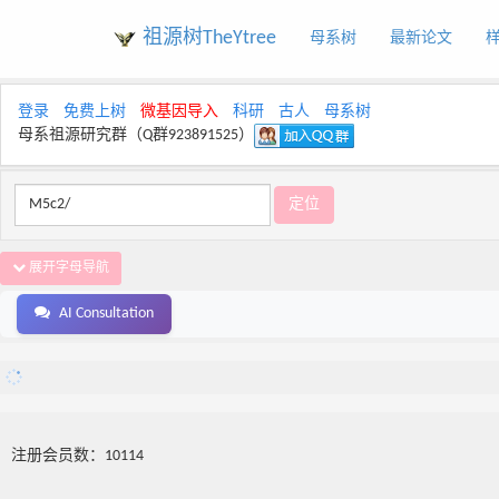
祖源树TheYtree
母系树
最新论文
登录
免费上树
微基因导入
科研
古人
母系树
母系祖源研究群（Q群923891525）
展开字母导航
AI Consultation
注册会员数：10114