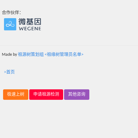
合作伙伴：
Made by
祖源树策划组 <祖缘树管理员名单>
>首页
极速上树
申请祖源检测
其他咨询