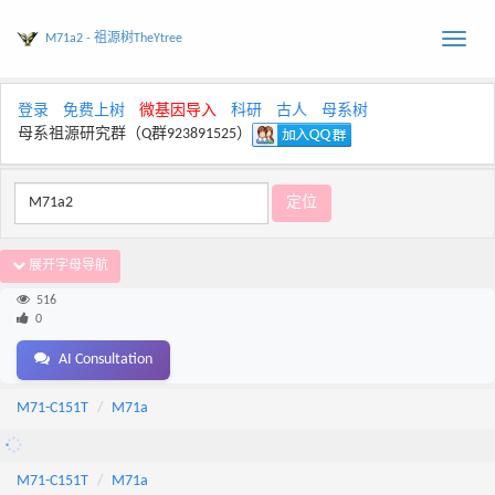
M71a2 - 祖源树TheYtree
Toggle
naviga
登录
免费上树
微基因导入
科研
古人
母系树
母系祖源研究群（Q群923891525）
展开字母导航
516
0
AI Consultation
M71-C151T
M71a
M71-C151T
M71a