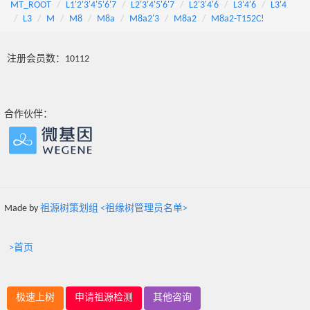
MT_ROOT
L1'2'3'4'5'6'7
L2'3'4'5'6'7
L2'3'4'6
L3'4'6
L3'4
L3
M
M8
M8a
M8a2'3
M8a2
M8a2-T152C!
注册会员数：10112
合作伙伴：
Made by
祖源树策划组 <祖缘树管理员名单>
>首页
极速上树
申请祖源检测
其他咨询