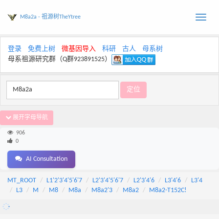
M8a2a - 祖源树TheYtree
Toggle
naviga
登录
免费上树
微基因导入
科研
古人
母系树
母系祖源研究群（Q群923891525）
展开字母导航
906
0
AI Consultation
MT_ROOT
L1'2'3'4'5'6'7
L2'3'4'5'6'7
L2'3'4'6
L3'4'6
L3'4
L3
M
M8
M8a
M8a2'3
M8a2
M8a2-T152C!