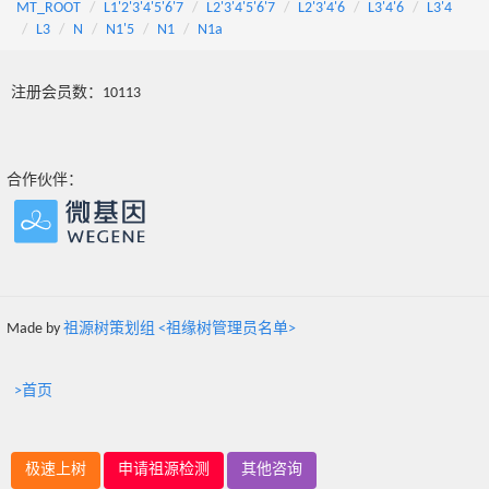
MT_ROOT
L1'2'3'4'5'6'7
L2'3'4'5'6'7
L2'3'4'6
L3'4'6
L3'4
L3
N
N1'5
N1
N1a
注册会员数：10113
合作伙伴：
Made by
祖源树策划组 <祖缘树管理员名单>
>首页
极速上树
申请祖源检测
其他咨询