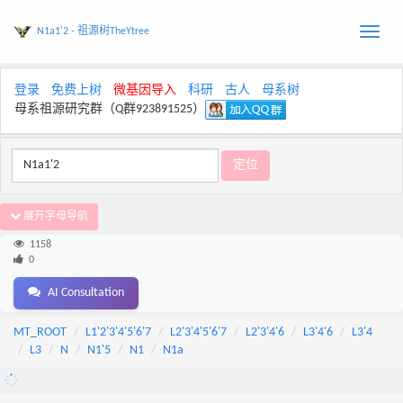
N1a1'2 - 祖源树TheYtree
Toggle
naviga
登录
免费上树
微基因导入
科研
古人
母系树
母系祖源研究群（Q群923891525）
展开字母导航
1158
0
AI Consultation
MT_ROOT
L1'2'3'4'5'6'7
L2'3'4'5'6'7
L2'3'4'6
L3'4'6
L3'4
L3
N
N1'5
N1
N1a