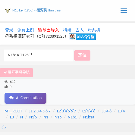
N1b1a-T195C! - 祖源树TheYtree
Toggle
naviga
登录
免费上树
微基因导入
科研
古人
母系树
母系祖源研究群（Q群923891525）
展开字母导航
612
0
AI Consultation
MT_ROOT
L1'2'3'4'5'6'7
L2'3'4'5'6'7
L2'3'4'6
L3'4'6
L3'4
L3
N
N1'5
N1
N1b
N1b1
N1b1a