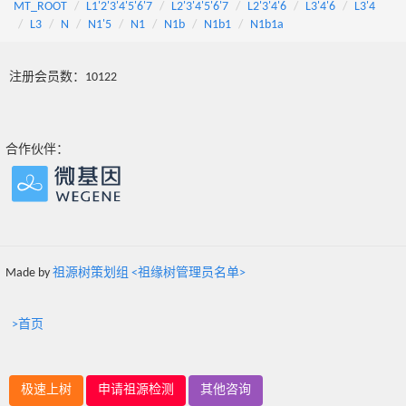
MT_ROOT
L1'2'3'4'5'6'7
L2'3'4'5'6'7
L2'3'4'6
L3'4'6
L3'4
L3
N
N1'5
N1
N1b
N1b1
N1b1a
注册会员数：10122
合作伙伴：
Made by
祖源树策划组 <祖缘树管理员名单>
>首页
极速上树
申请祖源检测
其他咨询