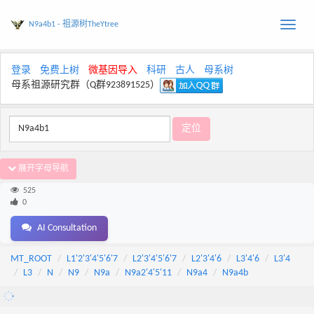
N9a4b1 - 祖源树TheYtree
Toggle
naviga
登录
免费上树
微基因导入
科研
古人
母系树
母系祖源研究群（Q群923891525）
展开字母导航
525
0
AI Consultation
MT_ROOT
L1'2'3'4'5'6'7
L2'3'4'5'6'7
L2'3'4'6
L3'4'6
L3'4
L3
N
N9
N9a
N9a2'4'5'11
N9a4
N9a4b