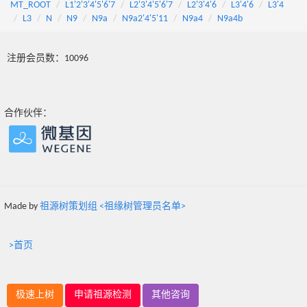
MT_ROOT
L1'2'3'4'5'6'7
L2'3'4'5'6'7
L2'3'4'6
L3'4'6
L3'4
L3
N
N9
N9a
N9a2'4'5'11
N9a4
N9a4b
注册会员数：10096
合作伙伴：
Made by
祖源树策划组 <祖缘树管理员名单>
>首页
极速上树
申请祖源检测
其他咨询