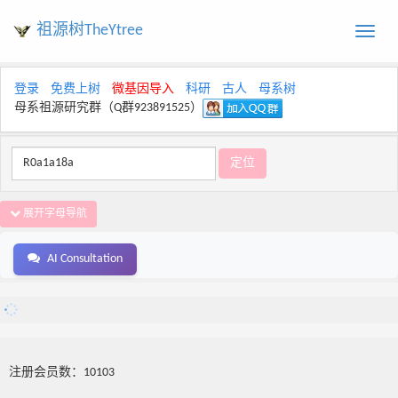
祖源树TheYtree
Toggle
naviga
登录
免费上树
微基因导入
科研
古人
母系树
母系祖源研究群（Q群923891525）
展开字母导航
AI Consultation
注册会员数：10103