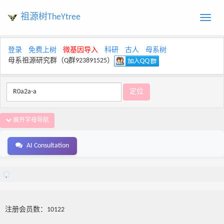
祖源树TheYtree
Toggle
naviga
登录
免费上树
微基因导入
科研
古人
母系树
母系祖源研究群（Q群923891525）
展开字母导航
AI Consultation
注册会员数：10122