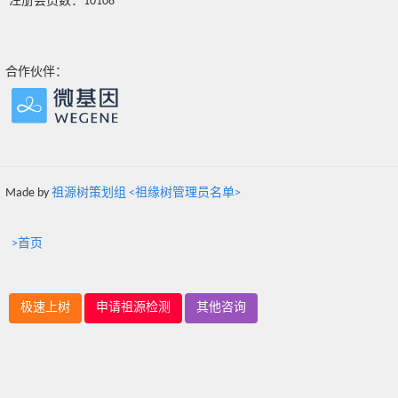
注册会员数：10108
合作伙伴：
Made by
祖源树策划组 <祖缘树管理员名单>
>首页
极速上树
申请祖源检测
其他咨询