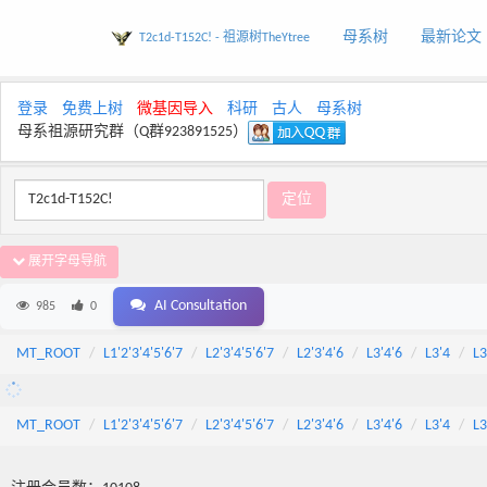
母系树
最新论文
T2c1d-T152C! - 祖源树TheYtree
登录
免费上树
微基因导入
科研
古人
母系树
母系祖源研究群（Q群923891525）
展开字母导航
AI Consultation
985
0
MT_ROOT
L1'2'3'4'5'6'7
L2'3'4'5'6'7
L2'3'4'6
L3'4'6
L3'4
L3
MT_ROOT
L1'2'3'4'5'6'7
L2'3'4'5'6'7
L2'3'4'6
L3'4'6
L3'4
L3