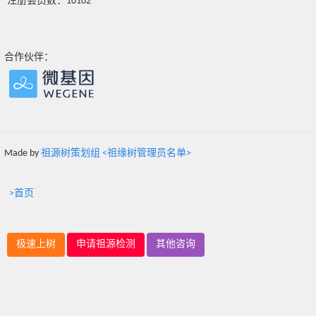
注册会员数：10102
合作伙伴：
Made by
祖源树策划组 <祖缘树管理员名单>
>首页
极速上树
申请祖源检测
其他咨询