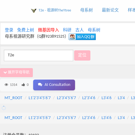
母系树
最新论文
样
T2e - 祖源树TheYtree
登录
免费上树
微基因导入
科研
古人
母系树
母系祖源研究群（Q群923891525）
展开字母导航
AI Consultation
1314
0
MT_ROOT
L1'2'3'4'5'6'7
L2'3'4'5'6'7
L2'3'4'6
L3'4'6
L3'4
L3
MT_ROOT
L1'2'3'4'5'6'7
L2'3'4'5'6'7
L2'3'4'6
L3'4'6
L3'4
L3