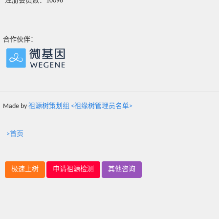
注册会员数：10096
合作伙伴：
Made by
祖源树策划组 <祖缘树管理员名单>
>首页
极速上树
申请祖源检测
其他咨询