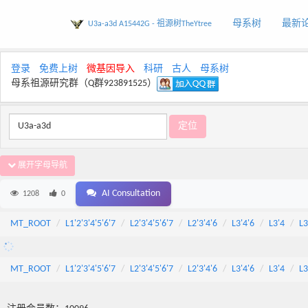
母系树
最新
U3a-a3d A15442G - 祖源树TheYtree
登录
免费上树
微基因导入
科研
古人
母系树
母系祖源研究群（Q群923891525）
展开字母导航
AI Consultation
1208
0
MT_ROOT
L1'2'3'4'5'6'7
L2'3'4'5'6'7
L2'3'4'6
L3'4'6
L3'4
L3
MT_ROOT
L1'2'3'4'5'6'7
L2'3'4'5'6'7
L2'3'4'6
L3'4'6
L3'4
L3