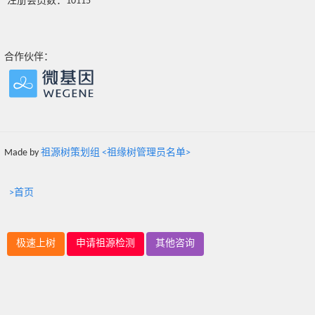
注册会员数：10115
合作伙伴：
Made by
祖源树策划组 <祖缘树管理员名单>
>首页
极速上树
申请祖源检测
其他咨询