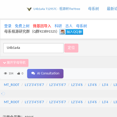
母系树
最新
U4b1a4a T12957C - 祖源树TheYtree
登录
免费上树
微基因导入
科研
古人
母系树
母系祖源研究群（Q群923891525）
展开字母导航
AI Consultation
104
0
MT_ROOT
L1'2'3'4'5'6'7
L2'3'4'5'6'7
L2'3'4'6
L3'4'6
L3'4
L3
MT_ROOT
L1'2'3'4'5'6'7
L2'3'4'5'6'7
L2'3'4'6
L3'4'6
L3'4
L3