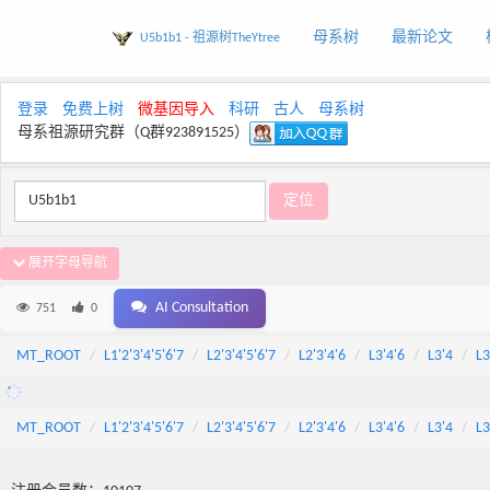
母系树
最新论文
U5b1b1 - 祖源树TheYtree
登录
免费上树
微基因导入
科研
古人
母系树
母系祖源研究群（Q群923891525）
展开字母导航
AI Consultation
751
0
MT_ROOT
L1'2'3'4'5'6'7
L2'3'4'5'6'7
L2'3'4'6
L3'4'6
L3'4
L3
MT_ROOT
L1'2'3'4'5'6'7
L2'3'4'5'6'7
L2'3'4'6
L3'4'6
L3'4
L3