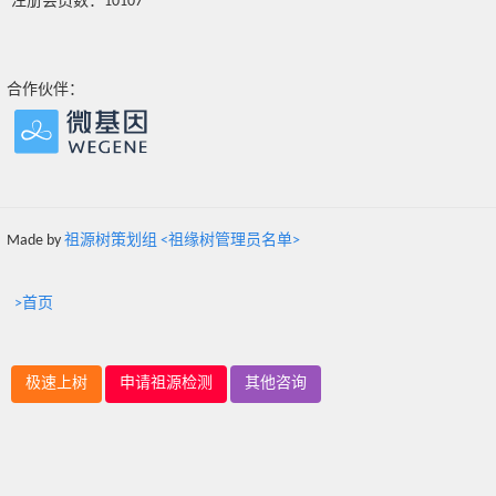
注册会员数：10107
合作伙伴：
Made by
祖源树策划组 <祖缘树管理员名单>
>首页
极速上树
申请祖源检测
其他咨询