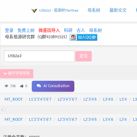
母系树
最新论文
U5b2a3 - 祖源树TheYtree
登录
免费上树
微基因导入
科研
古人
母系树
母系祖源研究群（Q群923891525）
展开字母导航
AI Consultation
736
0
MT_ROOT
L1'2'3'4'5'6'7
L2'3'4'5'6'7
L2'3'4'6
L3'4'6
L3'4
L3
MT_ROOT
L1'2'3'4'5'6'7
L2'3'4'5'6'7
L2'3'4'6
L3'4'6
L3'4
L3