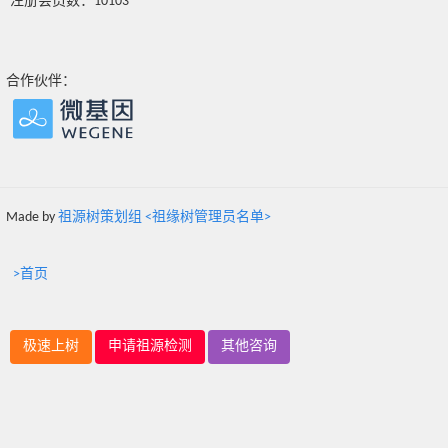
注册会员数：10103
合作伙伴：
Made by
祖源树策划组 <祖缘树管理员名单>
>首页
极速上树
申请祖源检测
其他咨询