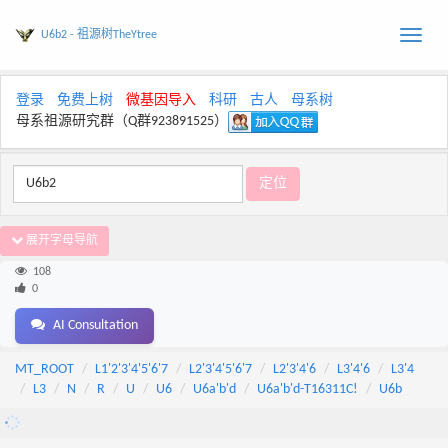
U6b2 - 祖源树TheYtree
Toggle
naviga
登录
免费上树
微基因导入
科研
古人
母系树
母系祖源研究群（Q群923891525）
展开字母导航
108
0
AI Consultation
MT_ROOT
L1'2'3'4'5'6'7
L2'3'4'5'6'7
L2'3'4'6
L3'4'6
L3'4
L3
N
R
U
U6
U6a'b'd
U6a'b'd-T16311C!
U6b