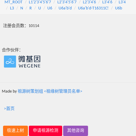
MT_ROOT
L1'2'3'4'5'6'7
L2'3'4'5'6'7
L2'3'4'6
L3'4'6
L3'4
L3
N
R
U
U6
U6a'b'd
U6a'b'd-T16311C!
U6b
注册会员数：10114
合作伙伴：
Made by
祖源树策划组 <祖缘树管理员名单>
>首页
极速上树
申请祖源检测
其他咨询