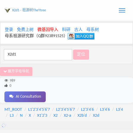
X2d1 - 祖源树TheYtree
Toggle
naviga
登录
免费上树
微基因导入
科研
古人
母系树
母系祖源研究群（Q群923891525）
展开字母导航
989
0
AI Consultation
MT_ROOT
L1'2'3'4'5'6'7
L2'3'4'5'6'7
L2'3'4'6
L3'4'6
L3'4
L3
N
X
X1'2'3
X2
X2-a
X2b'd
X2d