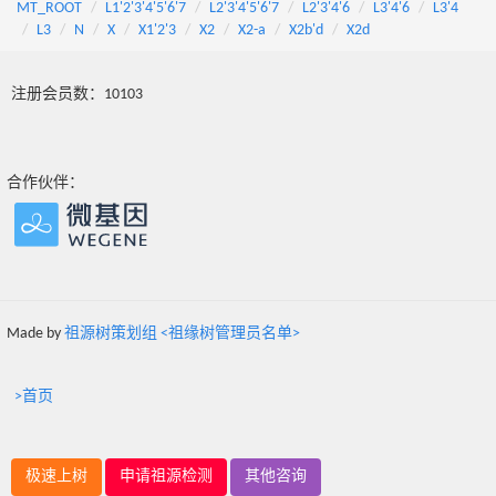
MT_ROOT
L1'2'3'4'5'6'7
L2'3'4'5'6'7
L2'3'4'6
L3'4'6
L3'4
L3
N
X
X1'2'3
X2
X2-a
X2b'd
X2d
注册会员数：10103
合作伙伴：
Made by
祖源树策划组 <祖缘树管理员名单>
>首页
极速上树
申请祖源检测
其他咨询