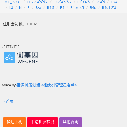
MT_ROOT
L1'2'3'4'5'6'7
L2'3'4'5'6'7
L2'3'4'6
L3'4'6
L3'4
L3
N
R
R-a
B4'5
B4
B4b'd'e'j
B4d
B4d1'2'3
注册会员数：10102
合作伙伴：
Made by
祖源树策划组 <祖缘树管理员名单>
>首页
极速上树
申请祖源检测
其他咨询