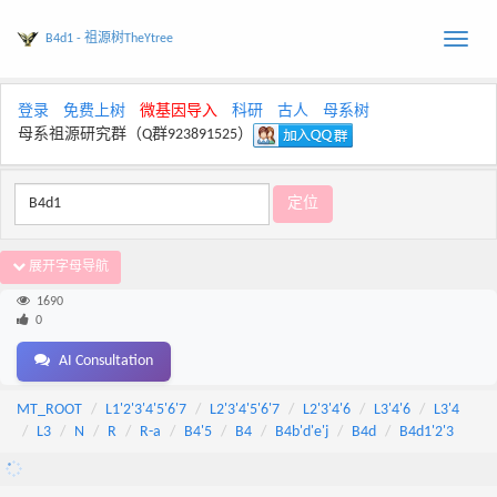
B4d1 - 祖源树TheYtree
Toggle
naviga
登录
免费上树
微基因导入
科研
古人
母系树
母系祖源研究群（Q群923891525）
展开字母导航
1690
0
AI Consultation
MT_ROOT
L1'2'3'4'5'6'7
L2'3'4'5'6'7
L2'3'4'6
L3'4'6
L3'4
L3
N
R
R-a
B4'5
B4
B4b'd'e'j
B4d
B4d1'2'3