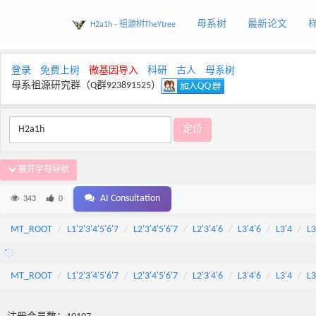
母系树
最新论文
H2a1h - 祖源树TheYtree
登录
免费上树
微基因导入
科研
古人
母系树
母系祖源研究群（Q群923891525）
展开字母导航
AI Consultation
343
0
MT_ROOT
L1'2'3'4'5'6'7
L2'3'4'5'6'7
L2'3'4'6
L3'4'6
L3'4
L3
MT_ROOT
L1'2'3'4'5'6'7
L2'3'4'5'6'7
L2'3'4'6
L3'4'6
L3'4
L3