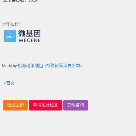
注册会员数：10107
合作伙伴：
Made by
祖源树策划组 <祖缘树管理员名单>
>首页
极速上树
申请祖源检测
其他咨询