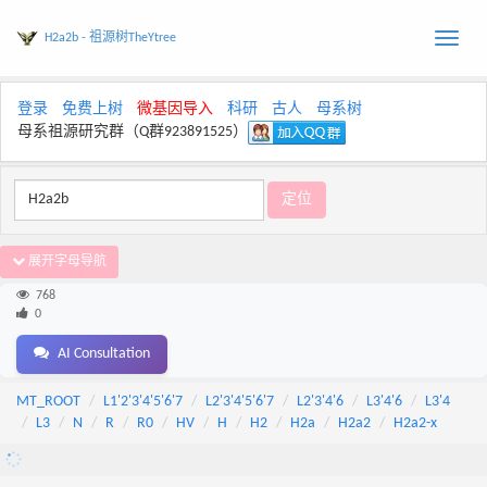
H2a2b - 祖源树TheYtree
Toggle
naviga
登录
免费上树
微基因导入
科研
古人
母系树
母系祖源研究群（Q群923891525）
展开字母导航
768
0
AI Consultation
MT_ROOT
L1'2'3'4'5'6'7
L2'3'4'5'6'7
L2'3'4'6
L3'4'6
L3'4
L3
N
R
R0
HV
H
H2
H2a
H2a2
H2a2-x