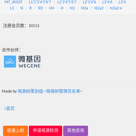
MT_ROOT
L1'2'3'4'5'6'7
L2'3'4'5'6'7
L2'3'4'6
L3'4'6
L3'4
L3
N
R
R0
HV
H
H2
H2a
H2a2
H2a2-x
注册会员数：10113
合作伙伴：
Made by
祖源树策划组 <祖缘树管理员名单>
>首页
极速上树
申请祖源检测
其他咨询