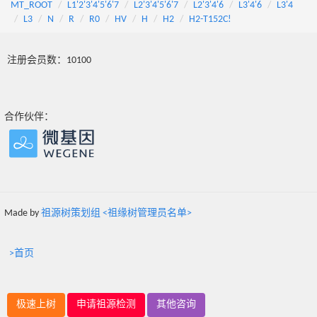
MT_ROOT
L1'2'3'4'5'6'7
L2'3'4'5'6'7
L2'3'4'6
L3'4'6
L3'4
L3
N
R
R0
HV
H
H2
H2-T152C!
注册会员数：10100
合作伙伴：
Made by
祖源树策划组 <祖缘树管理员名单>
>首页
极速上树
申请祖源检测
其他咨询