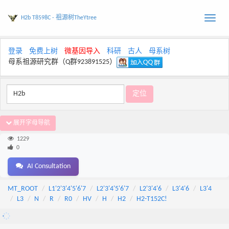
H2b T8598C - 祖源树TheYtree
Toggle
naviga
登录
免费上树
微基因导入
科研
古人
母系树
母系祖源研究群（Q群923891525）
展开字母导航
1229
0
AI Consultation
MT_ROOT
L1'2'3'4'5'6'7
L2'3'4'5'6'7
L2'3'4'6
L3'4'6
L3'4
L3
N
R
R0
HV
H
H2
H2-T152C!