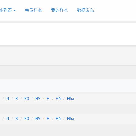
本列表
会员样本
我的样本
数据发布
N
R
R0
HV
H
H6
H6a
N
R
R0
HV
H
H6
H6a