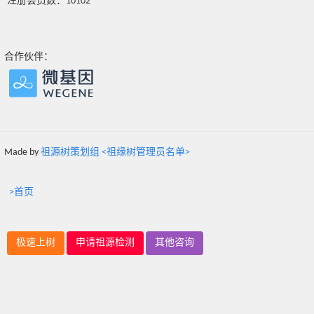
注册会员数：10102
合作伙伴：
Made by
祖源树策划组 <祖缘树管理员名单>
>首页
极速上树
申请祖源检测
其他咨询