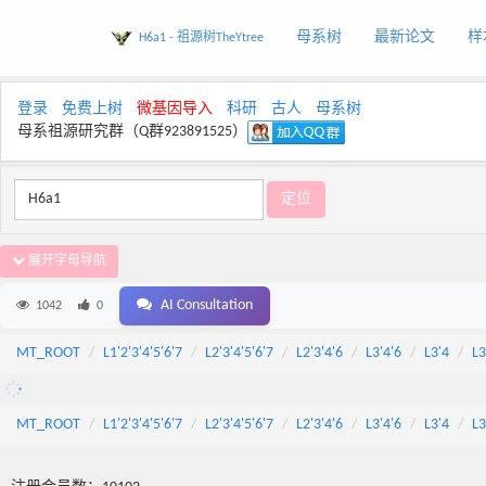
母系树
最新论文
样
H6a1 - 祖源树TheYtree
登录
免费上树
微基因导入
科研
古人
母系树
母系祖源研究群（Q群923891525）
展开字母导航
AI Consultation
1042
0
MT_ROOT
L1'2'3'4'5'6'7
L2'3'4'5'6'7
L2'3'4'6
L3'4'6
L3'4
L3
MT_ROOT
L1'2'3'4'5'6'7
L2'3'4'5'6'7
L2'3'4'6
L3'4'6
L3'4
L3