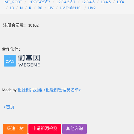
MT_ROOT
L1'2'3'4'5'6'7
L2'3'4'5'6'7
L2'3'4'6
L3'4'6
L3'4
L3
N
R
R0
HV
HV-T16311C!
HV9
注册会员数：10102
合作伙伴：
Made by
祖源树策划组 <祖缘树管理员名单>
>首页
极速上树
申请祖源检测
其他咨询