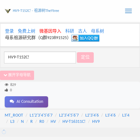
HV9-T152C! - 祖源树TheYtree
Toggle
naviga
登录
免费上树
微基因导入
科研
古人
母系树
母系祖源研究群（Q群923891525）
展开字母导航
829
0
AI Consultation
MT_ROOT
L1'2'3'4'5'6'7
L2'3'4'5'6'7
L2'3'4'6
L3'4'6
L3'4
L3
N
R
R0
HV
HV-T16311C!
HV9