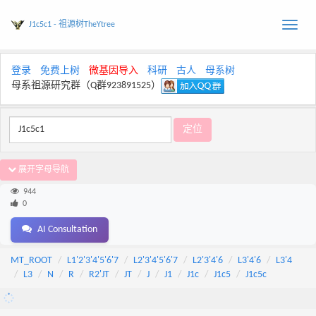
J1c5c1 - 祖源树TheYtree
Toggle
naviga
登录
免费上树
微基因导入
科研
古人
母系树
母系祖源研究群（Q群923891525）
展开字母导航
944
0
AI Consultation
MT_ROOT
L1'2'3'4'5'6'7
L2'3'4'5'6'7
L2'3'4'6
L3'4'6
L3'4
L3
N
R
R2'JT
JT
J
J1
J1c
J1c5
J1c5c