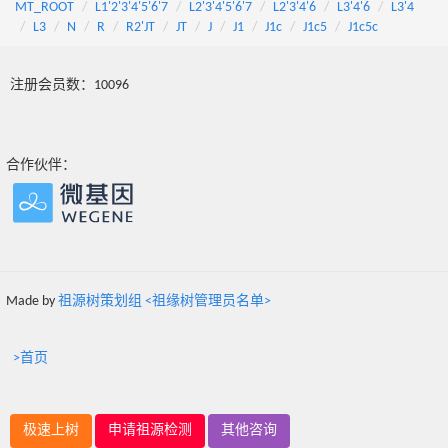
MT_ROOT
L1'2'3'4'5'6'7
L2'3'4'5'6'7
L2'3'4'6
L3'4'6
L3'4
L3
N
R
R2'JT
JT
J
J1
J1c
J1c5
J1c5c
注册会员数：10096
合作伙伴：
Made by
祖源树策划组 <祖缘树管理员名单>
>首页
极速上树
申请祖源检测
其他咨询