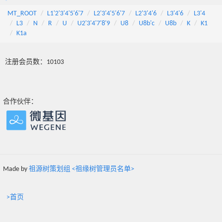
MT_ROOT
L1'2'3'4'5'6'7
L2'3'4'5'6'7
L2'3'4'6
L3'4'6
L3'4
L3
N
R
U
U2'3'4'7'8'9
U8
U8b'c
U8b
K
K1
K1a
注册会员数：10103
合作伙伴：
Made by
祖源树策划组 <祖缘树管理员名单>
>首页