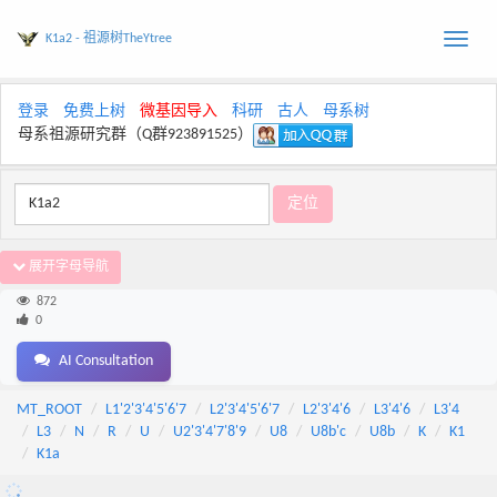
K1a2 - 祖源树TheYtree
Toggle
naviga
登录
免费上树
微基因导入
科研
古人
母系树
母系祖源研究群（Q群923891525）
展开字母导航
872
0
AI Consultation
MT_ROOT
L1'2'3'4'5'6'7
L2'3'4'5'6'7
L2'3'4'6
L3'4'6
L3'4
L3
N
R
U
U2'3'4'7'8'9
U8
U8b'c
U8b
K
K1
K1a