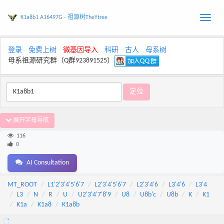
K1a8b1 A16497G - 祖源树TheYtree
Toggle
naviga
登录
免费上树
微基因导入
科研
古人
母系树
母系祖源研究群（Q群923891525）
展开字母导航
116
0
AI Consultation
MT_ROOT
L1'2'3'4'5'6'7
L2'3'4'5'6'7
L2'3'4'6
L3'4'6
L3'4
L3
N
R
U
U2'3'4'7'8'9
U8
U8b'c
U8b
K
K1
K1a
K1a8
K1a8b