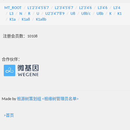
MT_ROOT
L1'2'3'4'5'6'7
L2'3'4'5'6'7
L2'3'4'6
L3'4'6
L3'4
L3
N
R
U
U2'3'4'7'8'9
U8
U8b'c
U8b
K
K1
K1a
K1a8
K1a8b
注册会员数：10108
合作伙伴：
Made by
祖源树策划组 <祖缘树管理员名单>
>首页